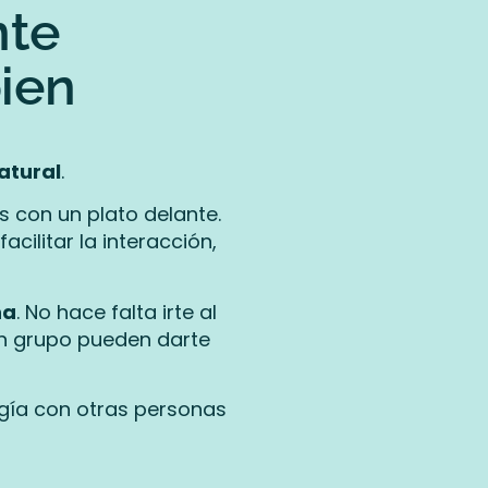
nte
bien
atural
.
 con un plato delante.
cilitar la interacción,
na
. No hace falta irte al
 en grupo pueden darte
rgía con otras personas