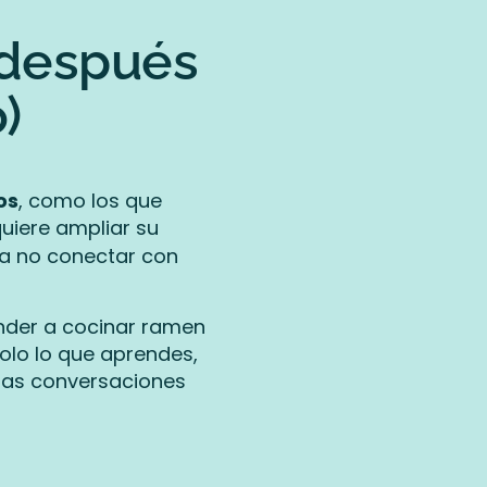
 después
)
os
, como los que
uiere ampliar su
ría no conectar con
nder a cocinar ramen
olo lo que aprendes,
 las conversaciones