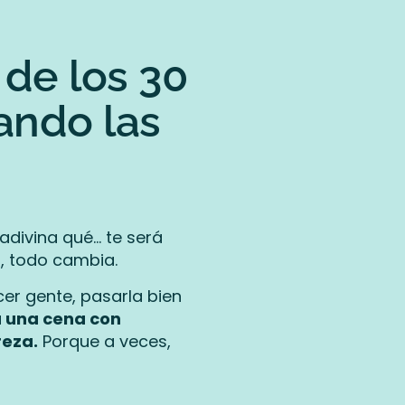
de los 30
zando las
adivina qué… te será
n, todo cambia.
cer gente, pasarla bien
a una cena con
reza.
Porque a veces,