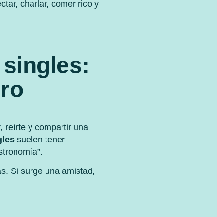
tar, charlar, comer rico y
singles:
ero
, reírte y compartir una
gles
suelen tener
stronomía”.
as. Si surge una amistad,