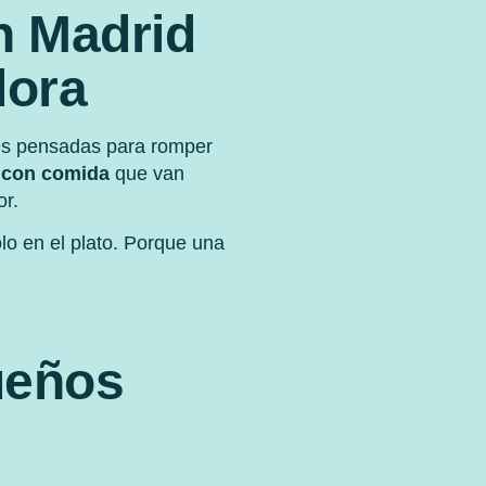
n Madrid
dora
es pensadas para romper
d con comida
que van
or.
lo en el plato. Porque una
ueños