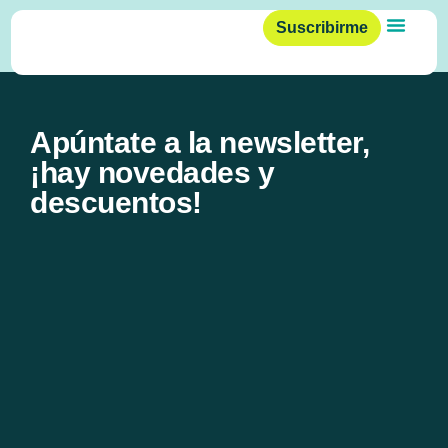
Testimonio Carlos
Suscribirme
Sobre PO
Quiénes so
Apúntate a la newsletter,
¡hay novedades y
descuentos!